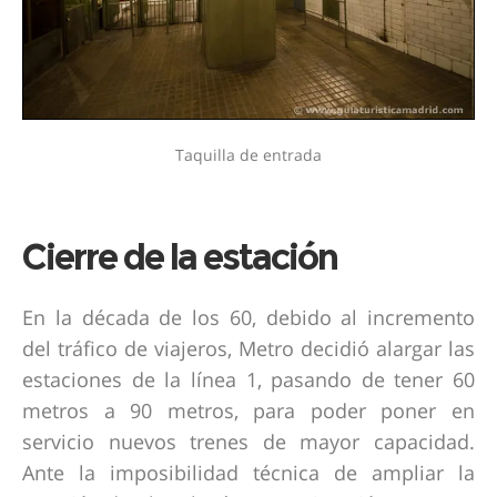
Taquilla de entrada
Cierre de la estación
En la década de los 60, debido al incremento
del tráfico de viajeros, Metro decidió alargar las
estaciones de la línea 1, pasando de tener 60
metros a 90 metros, para poder poner en
servicio nuevos trenes de mayor capacidad.
Ante la imposibilidad técnica de ampliar la