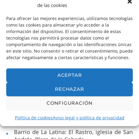
de las cookies
Para ofrecer las mejores experiencias, utilizamos tecnologías
como las cookies para almacenar y/o acceder a la
información del dispositivo. El consentimiento de estas
tecnologías nos permitirá procesar datos como el
comportamiento de navegación o las identificaciones únicas
en este sitio. No consentir o retirar el consentimiento, puede
afectar negativamente a ciertas características y funciones.
Otros sitios de interés
ACEPTAR
cercanos
RECHAZAR
Puerta de Toledo
CONFIGURACIÓN
Iglesia de San Francisco el Grande
Política de cookies
Aviso legal y política de privacidad
Matadero de Legazpi
Barrio de La Latina: El Rastro, iglesia de San