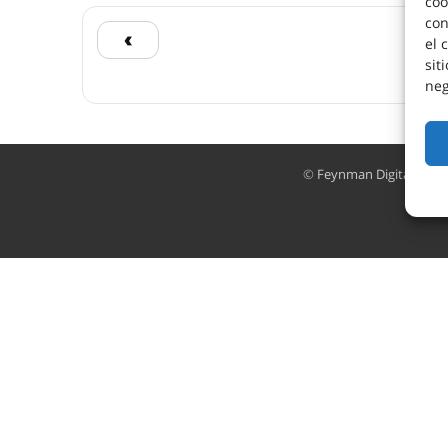
coo
con
‹
el 
sit
neg
©
Feynman Digital Cons