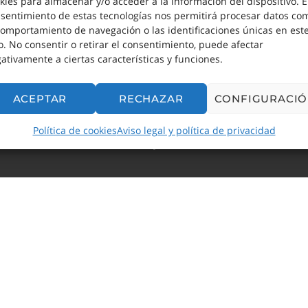
kies para almacenar y/o acceder a la información del dispositivo. E
sentimiento de estas tecnologías nos permitirá procesar datos co
comportamiento de navegación o las identificaciones únicas en est
io. No consentir o retirar el consentimiento, puede afectar
ativamente a ciertas características y funciones.
ACEPTAR
RECHAZAR
CONFIGURACI
ulting
. Todos los derechos reservados.
Aviso legal y Política de Privacidad
-
G
Política de cookies
Aviso legal y política de privacidad