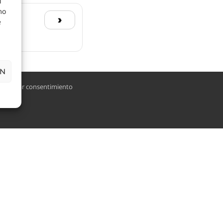
l
mo
›
e
ÓN
estionar consentimiento