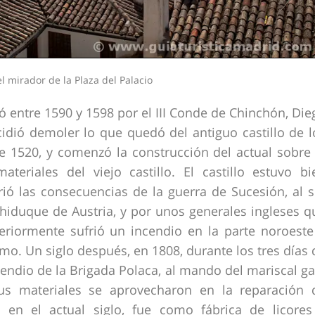
 mirador de la Plaza del Palacio
yó entre 1590 y 1598 por el III Conde de Chinchón, Die
idió demoler lo que quedó del antiguo castillo de l
1520, y comenzó la construcción del actual sobre 
eriales del viejo castillo. El castillo estuvo bi
ió las consecuencias de la guerra de Sucesión, al s
chiduque de Austria, y por unos generales ingleses q
steriormente sufrió un incendio en la parte noroeste
. Un siglo después, en 1808, durante los tres días 
ncendio de la Brigada Polaca, al mando del mariscal ga
sus materiales se aprovecharon en la reparación 
 en el actual siglo, fue como fábrica de licores