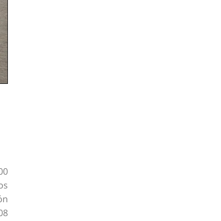
00
os
ón
08