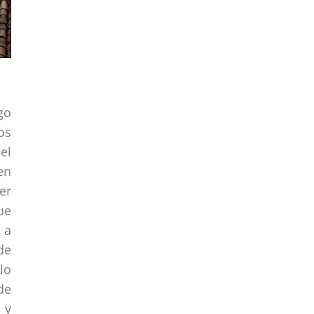
go
os
el
en
er
ue
 a
de
lo
de
 y