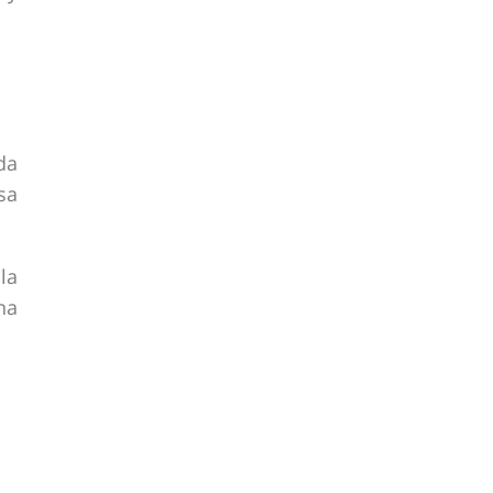
da
sa
la
na