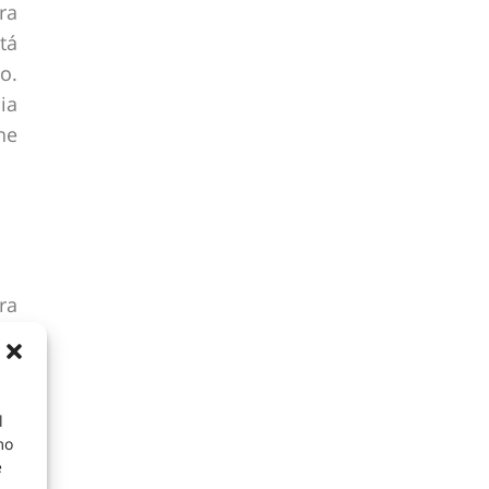
ra
tá
o.
ia
ne
ra
 a
s.
en
l
mo
e