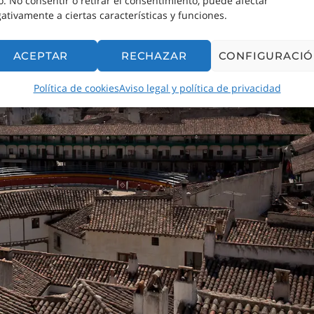
io. No consentir o retirar el consentimiento, puede afectar
ativamente a ciertas características y funciones.
ACEPTAR
RECHAZAR
CONFIGURACI
Política de cookies
Aviso legal y política de privacidad