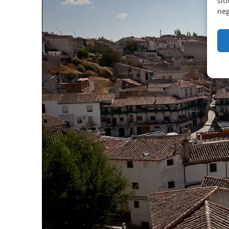
sit
neg