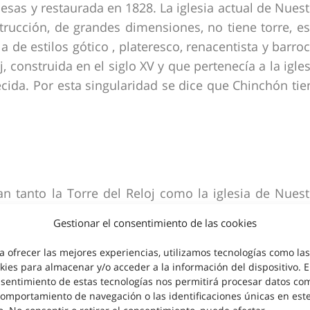
cesas y restaurada en 1828. La iglesia actual de Nuest
rucción, de grandes dimensiones, no tiene torre, es
 de estilos gótico , plateresco, renacentista y barroc
, construida en el siglo XV y que pertenecía a la igles
cida. Por esta singularidad se dice que Chinchón tie
an tanto la Torre del Reloj como la iglesia de Nuest
celentes vistas de Chinchón y toda su comarca. Justo
Gestionar el consentimiento de las cookies
uestro último punto de visita, el Castillo de los Conde
vo y saliendo por el actual parador, que se enclava 
a ofrecer las mejores experiencias, utilizamos tecnologías como las
kies para almacenar y/o acceder a la información del dispositivo. E
 la cuesta que nos lleva al castillo.
sentimiento de estas tecnologías nos permitirá procesar datos co
comportamiento de navegación o las identificaciones únicas en est