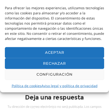
de Madrid a tope de gente.
Para ofrecer las mejores experiencias, utilizamos tecnologías
como las cookies para almacenar y/o acceder a la
información del dispositivo. El consentimiento de estas
El tiempo para los próximos
tecnologías nos permitirá procesar datos como el
comportamiento de navegación o las identificaciones únicas
días
en este sitio. No consentir o retirar el consentimiento, puede
afectar negativamente a ciertas características y funciones.
Aquí os dejo una previsión del tiempo para los
ACEPTAR
próximos días en Madrid:
RECHAZAR
Información facilitada por
CONFIGURACIÓN
Política de cookies
Aviso legal y política de privacidad
Deja una respuesta
Tu dirección de correo electrónico no será publicada.
Los campos