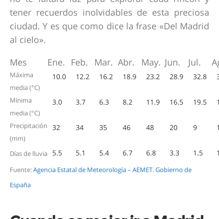
tener recuerdos inolvidables de esta preciosa
ciudad. Y es que como dice la frase «Del Madrid
al cielo».
Mes
Ene.
Feb.
Mar.
Abr.
May.
Jun.
Jul.
A
Máxima
10.0
12.2
16.2
18.9
23.2
28.9
32.8
media (°C)
Mínima
3.0
3.7
6.3
8.2
11.9
16.5
19.5
media (°C)
Precipitación
32
34
35
46
48
20
9
(mm)
5.5
5.1
5.4
6.7
6.8
3.3
1.5
Días de lluvia
Fuente:
Agencia Estatal de Meteorología – AEMET. Gobierno de
España