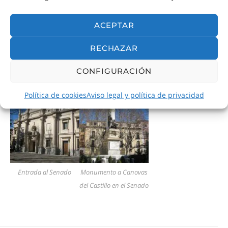
ACEPTAR
RECHAZAR
Atardeciendo en la
Teatro Real
Senado
CONFIGURACIÓN
Plaza de Oriente
Política de cookies
Aviso legal y política de privacidad
Entrada al Senado
Monumento a Canovas
del Castillo en el Senado