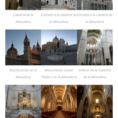
Catedral de la
Entrada a la catedral de
Entrada a la catedral de
Almudena
la Almudena
la Almudena
Atardeciendo en la
Monumento a Juan
Interior de la Catedral
Almudena
Pablo II en la Almudena
de la Almudena