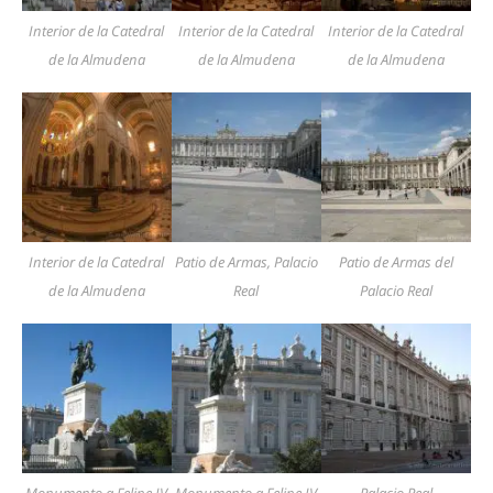
Interior de la Catedral
Interior de la Catedral
Interior de la Catedral
de la Almudena
de la Almudena
de la Almudena
Interior de la Catedral
Patio de Armas, Palacio
Patio de Armas del
de la Almudena
Real
Palacio Real
Monumento a Felipe IV
Monumento a Felipe IV
Palacio Real