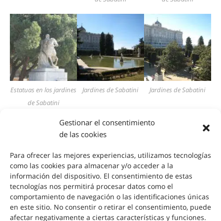
Estatuas en los jardines
Jardines de Sabatini
Jardines de Sabatini
de Sabatini
Gestionar el consentimiento
de las cookies
Para ofrecer las mejores experiencias, utilizamos tecnologías
como las cookies para almacenar y/o acceder a la
información del dispositivo. El consentimiento de estas
tecnologías nos permitirá procesar datos como el
Plaza de Oriente
Plaza de Oriente
Plaza de Oriente
comportamiento de navegación o las identificaciones únicas
en este sitio. No consentir o retirar el consentimiento, puede
afectar negativamente a ciertas características y funciones.