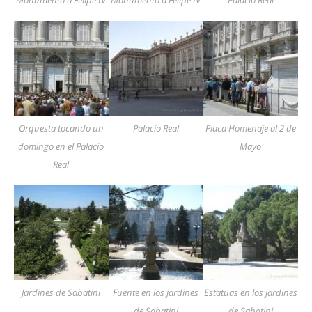
Orquesta tocando un
Palacio Real
Placa Homenaje al 2 de
domingo en el Palacio
Mayo
Real
Jardines de Sabatini
Fuente en los jardines
Estatuas en los jardines
de Sabatini
de Sabatini