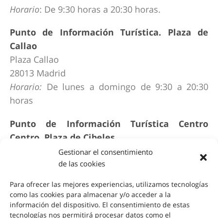
Horario
: De 9:30 horas a 20:30 horas.
Punto de Información Turística. Plaza de
Callao
Plaza Callao
28013 Madrid
Horario:
De lunes a domingo de 9:30 a 20:30
horas
Punto de Información Turística Centro
Centro. Plaza de Cibeles
Plaza Cibeles (interior del Ayuntamiento)
Gestionar el consentimiento
de las cookies
28014 Madrid
Horario:
De martes a domingo de 10:00 a 20:00
Para ofrecer las mejores experiencias, utilizamos tecnologías
horas
como las cookies para almacenar y/o acceder a la
información del dispositivo. El consentimiento de estas
Punto de Información Turística Atocha
tecnologías nos permitirá procesar datos como el