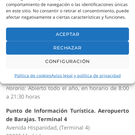
comportamiento de navegación o las identificaciones únicas
Ronda de Atocha, s/n (junto al Museo Reina
en este sitio. No consentir o retirar el consentimiento, puede
Sofía)
afectar negativamente a ciertas características y funciones.
28012 Madrid
Horario
: De 9:30 horas a 20:30 horas.
ACEPTAR
Punto de Información Turística. Aeropuerto
RECHAZAR
de Barajas. Terminal 2
CONFIGURACIÓN
Avenida Hispanidad, (Terminal 2, entre salas 5 y
6)
Política de cookies
Aviso legal y política de privacidad
28000 Madrid
Horario:
Abierto todo el año, en horario de 8:00
a 21:30 horas
Punto de Información Turística. Aeropuerto
de Barajas. Terminal 4
Avenida Hispanidad, (Terminal 4)