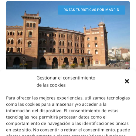
RUTAS TURÍSTICAS POR MADRID
Gestionar el consentimiento
de las cookies
Paseillo a la Plaza de Toros de las
Para ofrecer las mejores experiencias, utilizamos tecnologías
como las cookies para almacenar y/o acceder a la
Ventas
información del dispositivo. El consentimiento de estas
tecnologías nos permitirá procesar datos como el
Un paseo por el barrio de Salamanca hasta
comportamiento de navegación o las identificaciones únicas
llegar a la mítica plaza de Toros de las Ventas
en este sitio. No consentir o retirar el consentimiento, puede
afectar negativamente a ciertas características y funciones.