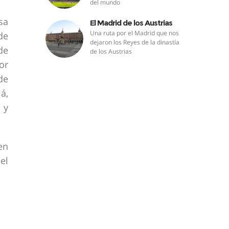
del mundo
sa
El Madrid de los Austrias
Una ruta por el Madrid que nos
de
dejaron los Reyes de la dinastía
de
de los Austrias
or
de
á,
 y
en
el