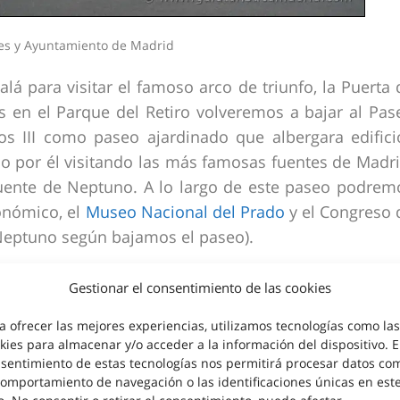
les y Ayuntamiento de Madrid
alá para visitar el famoso arco de triunfo, la Puerta 
os en el Parque del Retiro volveremos a bajar al Pas
s III como paseo ajardinado que albergara edifici
do por él visitando las más famosas fuentes de Madri
Fuente de Neptuno. A lo largo de este paseo podrem
ronómico, el
Museo Nacional del Prado
y el Congreso 
 Neptuno según bajamos el paseo).
Gestionar el consentimiento de las cookies
 los Borbones con guía?
a ofrecer las mejores experiencias, utilizamos tecnologías como las
kies para almacenar y/o acceder a la información del dispositivo. E
a, te proponemos dos opciones:
sentimiento de estas tecnologías nos permitirá procesar datos co
comportamiento de navegación o las identificaciones únicas en est
ones
, que dura unas dos horas aproximadamente.