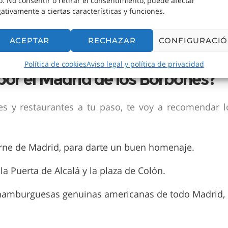
io. No consentir o retirar el consentimiento, puede afectar
ativamente a ciertas características y funciones.
uestro grupo, en el que incluyáis el Madrid de los
ACEPTAR
RECHAZAR
CONFIGURACI
Política de cookies
Aviso legal y política de privacidad
or el Madrid de los Borbones?
s y restaurantes a tu paso, te voy a recomendar l
arne de Madrid, para darte un buen homenaje.
e la Puerta de Alcalá y la plaza de Colón.
 hamburguesas genuinas americanas de todo Madrid,