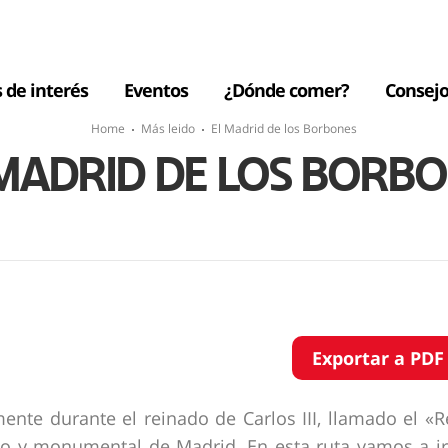
s de interés
Eventos
¿Dónde comer?
Consejo
Home
Más leido
El Madrid de los Borbones
MADRID DE LOS BORB
Exportar a PDF
ente durante el reinado de Carlos III, llamado el «R
ico y monumental de Madrid. En esta ruta vamos a ir