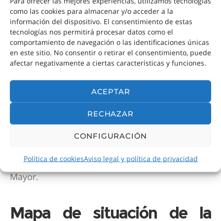
La Plaza Mayor es actualmente un importante
Para ofrecer las mejores experiencias, utilizamos tecnologías
como las cookies para almacenar y/o acceder a la
punto turístico de la ciudad, visitado por miles
información del dispositivo. El consentimiento de estas
de turistas al año. En los locales comerciales
tecnologías nos permitirá procesar datos como el
ubicados bajo los soportales, abundan los
comportamiento de navegación o las identificaciones únicas
en este sitio. No consentir o retirar el consentimiento, puede
comercios de hostelería, que instalan terrazas
afectar negativamente a ciertas características y funciones.
junto a los soportales de la plaza. Todos los
meses de diciembre, se celebra el tradicional
ACEPTAR
mercado navideño, costumbre que se mantiene
vigente desde el año 1860.
RECHAZAR
También se celebra todos los domingos y
CONFIGURACIÓN
festivos por la mañana el mercado de Filatelia y
Política de cookies
Aviso legal y política de privacidad
Numismática en los soportales de la Plaza
Mayor.
Mapa de situación de la