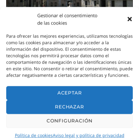
Gestionar el consentimiento
de las cookies
Para ofrecer las mejores experiencias, utilizamos tecnologías
como las cookies para almacenar y/o acceder a la
información del dispositivo. El consentimiento de estas
Plaza de la Villa
tecnologías nos permitirá procesar datos como el
comportamiento de navegación o las identificaciones únicas
en este sitio. No consentir o retirar el consentimiento, puede
afectar negativamente a ciertas características y funciones.
¿Cómo llegar a la plaza de la
Villa?
ACEPTAR
RECHAZAR
Aquí os dejamos un mapa de situación de la
Plaza de la Villa:
CONFIGURACIÓN
Política de cookies
Aviso legal y política de privacidad