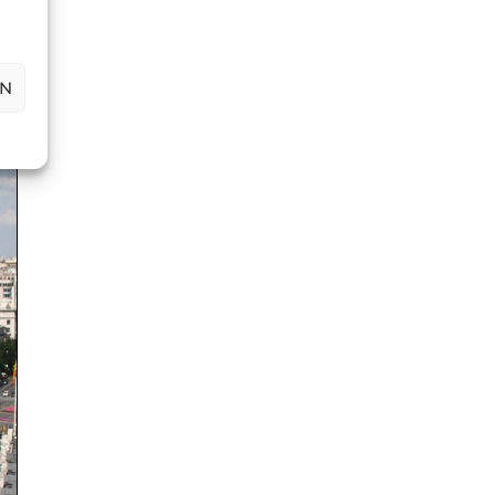
la
ÓN