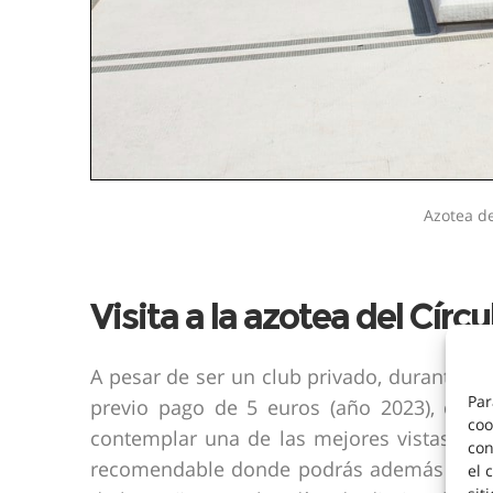
Azotea de
Visita a la azotea del Círc
A pesar de ser un club privado, durante tod
Par
previo pago de 5 euros (año 2023), de la
coo
contemplar una de las mejores vistas en a
con
recomendable donde podrás además tomart
el 