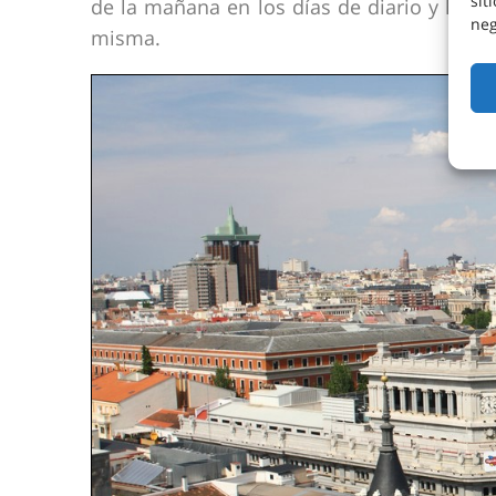
sit
de la mañana en los días de diario y hasta
neg
misma.