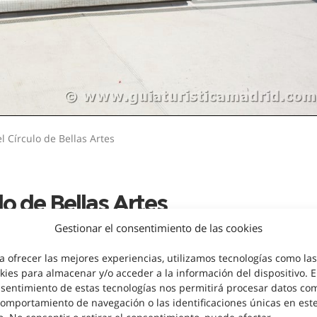
l Círculo de Bellas Artes
ulo de Bellas Artes
Gestionar el consentimiento de las cookies
a la semana se permite la visita al público en genera
a ofrecer las mejores experiencias, utilizamos tecnologías como las
 azotea del Círculo de Bellas Artes, donde se pue
kies para almacenar y/o acceder a la información del dispositivo. E
ltura del centro de Madrid, una visita absolutamen
sentimiento de estas tecnologías nos permitirá procesar datos co
e algo en el bar, que permanece abierto hasta las
comportamiento de navegación o las identificaciones únicas en est