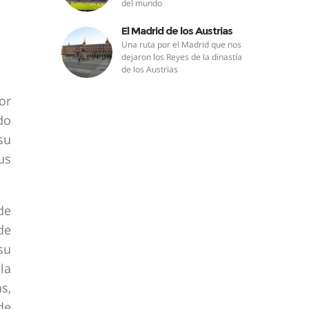
del mundo
El Madrid de los Austrias
Una ruta por el Madrid que nos
dejaron los Reyes de la dinastía
de los Austrias
or
do
su
us
de
de
su
la
s,
de