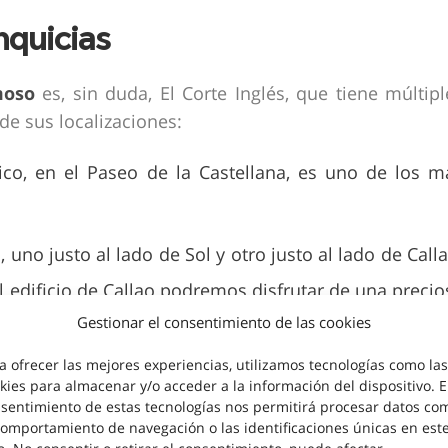
nquicias
moso
es, sin duda, El Corte Inglés, que tiene múltipl
e sus localizaciones:
ico, en el Paseo de la Castellana, es uno de los m
, uno justo al lado de Sol y otro justo al lado de Calla
el edificio de Callao podremos disfrutar de una precio
Gestionar el consentimiento de las cookies
a ofrecer las mejores experiencias, utilizamos tecnologías como las
adrid encontramos esta tienda, y justo arriba del to
kies para almacenar y/o acceder a la información del dispositivo. E
urantes de Dabid Muñoz.
sentimiento de estas tecnologías nos permitirá procesar datos co
comportamiento de navegación o las identificaciones únicas en est