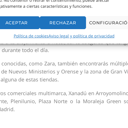
io. No consentir o retirar el consentimiento, puede afectar
 cerquita del otro, se accede fácilmente desde el met
ativamente a ciertas características y funciones.
ACEPTAR
RECHAZAR
CONFIGURACI
 precios tiene, os recomiendo ir a la
web oficial de 
uctos e incluso comprar lo que quieras y solicit
Política de cookies
Aviso legal y política de privacidad
a a tu alojamiento u hotel, así te aseguras que teng
durante todo el día.
 conocidas, como Zara, también encontrarás múltipl
a de Nuevos Ministerios y Orense y la zona de Gran Ví
a alguna de estas tiendas.
ntros comerciales multimarca, Xanadú en Arroyomolino
te, Plenilunio, Plaza Norte o la Moraleja Green s
adrid.