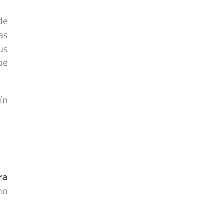
de
as
us
pe
ín
ra
no