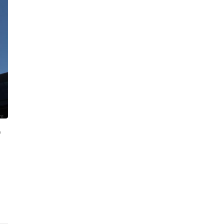
0
diciembre 12, 2018
in
Monumentos y edificios de Madrid
0
2
Torre BBVA