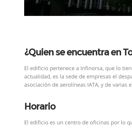
¿Quien se encuentra en T
El edificio pertenece a Infinorsa, que lo ti
actualidad, es la sede de empresas el despa
asociación de aerolíneas IATA, y de varias
Horario
El edificio es un centro de oficinas por lo 