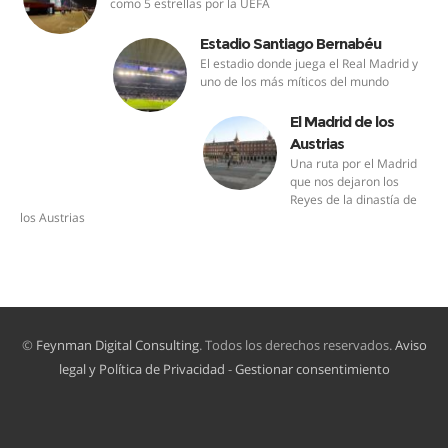
como 5 estrellas por la UEFA
Estadio Santiago Bernabéu
El estadio donde juega el Real Madrid y
uno de los más míticos del mundo
El Madrid de los
Austrias
Una ruta por el Madrid
que nos dejaron los
Reyes de la dinastía de
los Austrias
©
Feynman Digital Consulting
. Todos los derechos reservados.
Aviso
legal y Política de Privacidad
-
Gestionar consentimiento