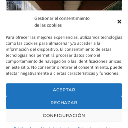
Gestionar el consentimiento
de las cookies
Para ofrecer las mejores experiencias, utilizamos tecnologías
como las cookies para almacenar y/o acceder a la
información del dispositivo. El consentimiento de estas
tecnologías nos permitirá procesar datos como el
comportamiento de navegación o las identificaciones únicas
en este sitio. No consentir o retirar el consentimiento, puede
afectar negativamente a ciertas características y funciones.
La sirena varada, de Eduardo Chillida
ACEPTAR
RECHAZAR
¿Cómo llegar al Museo de
CONFIGURACIÓN
Escultura al Aire Libre de la