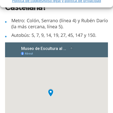
Política de cookies
Aviso legal y política de privacidad
Castellana?
Metro: Colón, Serrano (línea 4) y Rubén Darío
(la más cercana, línea 5).
Autobús: 5, 7, 9, 14, 19, 27, 45, 147 y 150.